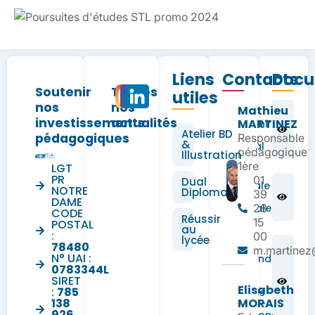
Liens
Contacts
Docu
Soutenir
Toutes
utiles
nos
nos
Mathieu
Actions
investissements
actualités
MARTINEZ
Infoavenir
Atelier BD
Cycle
pédagogiques
Responsable
&
Terminal
pédagogique
Illustration
1ère
LGT
PR
01
Dual
Pastorale
NOTRE
Diploma
39
en
DAME
Terminale
28
CODE
Réussir
15
POSTAL
au
:
00
lycée
78480
Livret
m.martinez
N° UAI :
maths 2nd
0783344L
– 1ere
SIRET
Notre
Elisabeth
:
785
Dame Les
138
MORAIS
Oiseaux –
926