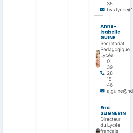
35
bvs.lycee@n
Anne-
Isabelle
GUINE
Secrétariat
Pédagogique
Lycée
01
39
28
15
46
a.guine@ndo
Eric
SEIGNERIN
Directeur
du Lycée
français