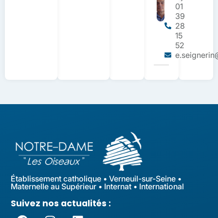
01
39
28
15
52
e.seignerin
Établissement catholique • Verneuil-sur-Seine •
Maternelle au Supérieur • Internat • International
Suivez nos actualités :