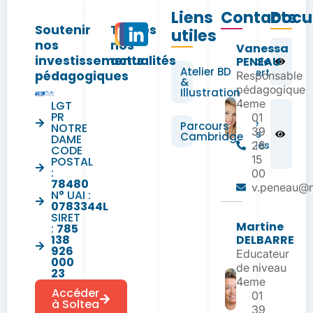
Liens
Contacts
Docu
Soutenir
Toutes
utiles
nos
nos
Vanessa
Un
investissements
actualités
PENEAU
cartable
Atelier BD
plus vert
pédagogiques
Responsable
&
pédagogique
Illustration
4eme
LGT
Liste
PR
01
estivale
Parcours
NOTRE
39
de livres
Cambridge
DAME
conseillés
28
CODE
pour 4
15
POSTAL
:
00
78480
v.peneau@n
N° UAI :
0783344L
SIRET
Martine
:
785
138
DELBARRE
926
Educateur
000
de niveau
23
4eme
Accéder
01
à Soltea
39