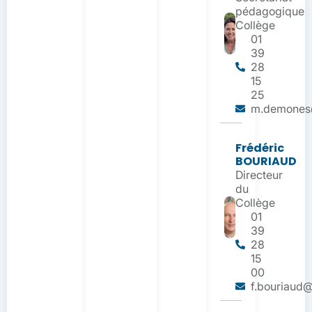
pédagogique
Collège
01
39
28
15
25
m.demones@
Frédéric
BOURIAUD
Directeur
du
Collège
01
39
28
15
00
f.bouriaud@