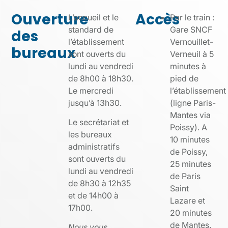
Ouverture
Accès
L’accueil et le
Par le train :
standard de
Gare SNCF
des
l’établissement
Vernouillet-
bureaux
sont ouverts du
Verneuil à 5
lundi au vendredi
minutes à
de 8h00 à 18h30.
pied de
Le mercredi
l’établissement
jusqu’à 13h30.
(ligne Paris-
Mantes via
Le secrétariat et
Poissy). A
les bureaux
10 minutes
administratifs
de Poissy,
sont ouverts du
25 minutes
lundi au vendredi
de Paris
de 8h30 à 12h35
Saint
et de 14h00 à
Lazare et
17h00.
20 minutes
de Mantes.
Nous vous