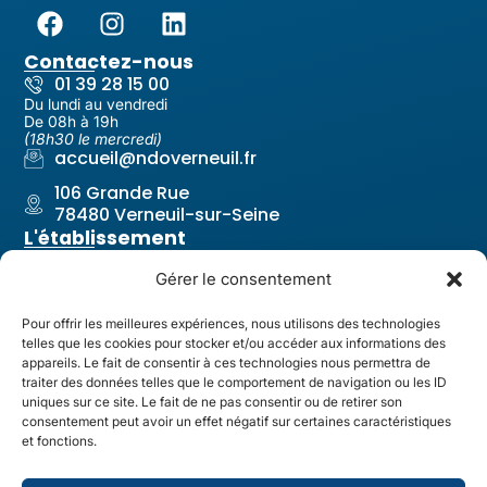
Contactez-nous
01 39 28 15 00
Du lundi au vendredi
De 08h à 19h
(18h30 le mercredi)
accueil@ndoverneuil.fr
106 Grande Rue
78480 Verneuil-sur-Seine
L'établissement
Notre-Dame Les Oiseaux
Gérer le consentement
Notre projet pastoral
Nos équipes
Pour offrir les meilleures expériences, nous utilisons des technologies
telles que les cookies pour stocker et/ou accéder aux informations des
Revue de l'établissement
appareils. Le fait de consentir à ces technologies nous permettra de
Liens utiles
traiter des données telles que le comportement de navigation ou les ID
Contact & Accès
uniques sur ce site. Le fait de ne pas consentir ou de retirer son
consentement peut avoir un effet négatif sur certaines caractéristiques
Restauration
et fonctions.
Santé & Infirmerie