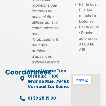
Par le bus :
rappelons que
Bus A14
les mails ne
depuis La
peuvent être
Défense
utilisés dans la
Par la route
communication
: Proche
avec
autoroutes
l’établissement
A13, A14,
pour des
A15.
problèmes
d’absences
d’élèves inscrits.
Coordonnées
Notre-Dame "Les
Oiseaux" - 106
Grande Rue, 78480
Verneuil Sur Seine.
01 39 28 15 00